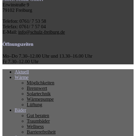
Erwinstraße 9
79102 Freiburg
Telefon: 0761/ 7 53 58
Telefax: 0761/ 7 57 04
E-Mail:
info@schulz-freiburg.de
Öffnungszeiten
Mo–Do 7.30–12.00 Uhr und 13.30–16.00 Uhr
Fr 7.30–12.00 Uhr
Aktuell
Wärme
Möglichkeiten
Brennwert
Solartechnik
Wärmepumpe
Lüftung
Bäder
Gut beraten
Traumbäder
Wellness
Barrierefreiheit