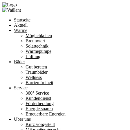
Startseite
Aktuell
Wärme
Möglichkeiten
Brennwert
Solartechnik
Wärmepumpe
Lüftung
Bäder
Gut beraten
Traumbäder
Wellness
Barrierefreiheit
Service
360° Service
Kundendienst
Förderberatung
Energie sparen
Erneuerbare Energien
Über uns
Kurz vorgestellt
Mitarbeiter gesucht