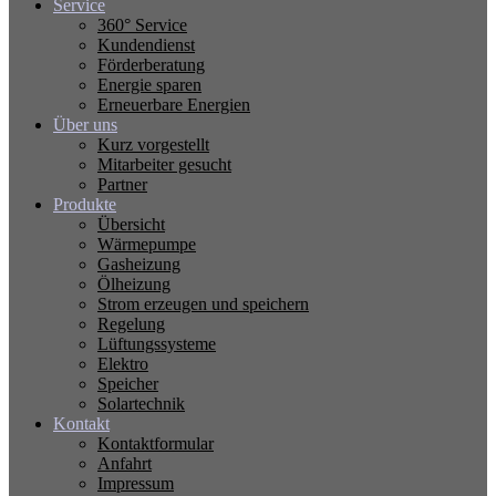
Service
360° Service
Kundendienst
Förderberatung
Energie sparen
Erneuerbare Energien
Über uns
Kurz vorgestellt
Mitarbeiter gesucht
Partner
Produkte
Übersicht
Wärmepumpe
Gasheizung
Ölheizung
Strom erzeugen und speichern
Regelung
Lüftungssysteme
Elektro
Speicher
Solartechnik
Kontakt
Kontaktformular
Anfahrt
Impressum